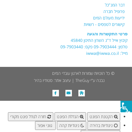
דבר המנ"כל
פרופיל חברה
ידיעות מעולם המים
קישורים לטפסים - רשויות
פרטי התקשרות והגעה
קיבוץ אייל ד"נ השרון התיכון 45840
טלפון: 09-7903444 פקס: 09-7903440
מייל: iwwa@iwwa.co.il
© כל הזכויות שמורות לארגון עובדי המים
נבנה ע"י
TheGuy
| עיצוב אתר: סטודיו בהיר
הקטנת הפונט
הגדלת הפונט
חזרה לגודל פונט מקורי
ניגודיות בהירה
ניגודיות קהה
גווני אפור