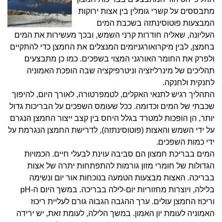
מתבססים על קשרי גומלין בין אצות ירוקות
המבצעות פוטוסינתזה בשכבת המים
העליונה, שאליה חודרות קרני השמש, ובכך מעשירות את המים
בחמצן, לבין מיקרואורגניזמים המנצלים את החמצן כדי להתקיים
ולפרק את החומר האורגני המצוי בשפכים. כמו כן מתבצעים
תהליכים של מינרליזציה וניטרפיקציה שבה הופכת האמוניה
לחנקית ולחנקה.
התהליך רגיש לתנאי האקלים, לטמפרטורה, לאורך היום, להיפוך
שכבתי של המים וכדומה. ככל שעומס השפכים על הבריכות גדול
יותר, הן הופכות למטרד בגלל היחס בין קצב ייצור החמצן הנגרם
על ידי השמש והאצות (פוטוסינתזה), לדרישת החמצן הנגרמת על
ידי כמות השפכים.
המים בבריכת חמצון הם סביבה עוינת לבעלי חיים. הכמויות
הגדולות של חומרי מזון גורמות להתפתחות יתרה של אצות
בבריכה. האצות מבצעות הטמעה בנוכחות אור יום ונשימה
בלילה, ויוצרות מחזוריות יום-לילה בבריכה. במשך היום ה-pH
וריכוז החמצן עולים. ערך ההגבה הגבוה גורם לעליית ריכוז
האמוניה לעומת יון האמון. במשך הלילה, לעומת זאת, יש ירידה