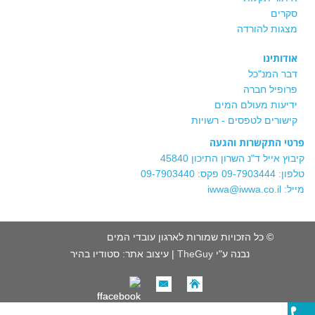
סקרים
מצגות להורדה
אודותינו
דבר המנ"כל
פרופיל חברה
ידיעות מעולם המים
קישורים לטפסים - רשויות
פרטי התקשרות והגעה
קיבוץ אייל ד"נ השרון התיכון 45840
טלפון: 09-7903444 פקס: 09-7903440
מייל: iwwa@iwwa.co.il
© כל הזכויות שמורות לארגון עובדי המים
נבנה ע"י
TheGuy
| עיצוב אתר: סטודיו בהיר