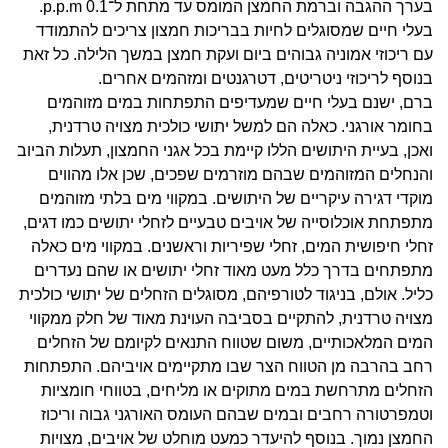
בערך ההגבה וברמת החמצן המומס עד מתחת ל־p.p.m 0.1.
בעלי חיים שמסוגלים לחיות בבריכות חמצון צריכים להתמודד
עם ריכוזי אמוניה גבוהים ביום ועקת חמצן במשך הלילה. כל זאת
בנוסף לריכוזי ניטריטים, דטרגנטים ומזהמים אחרים.
ברם, ישנם בעלי חיים שמעדיפים התפתחות במים מזוהמים
בחומר אורגני. כאלה הם למשל יתושי כולכית מצויה טרדנית,
ואכן, בעיית היתושים הללו קיימת בכל אגני החמצון, תעלות הביוב
והנחלים המזוהמים שבהם מוזרמים שפכים, שכן אלו מהווים
מוקדי דגירה עיקריים של היתושים. במקווי מים בלתי מזוהמים
מתפתחת אוכלוסייה של אויבים טבעיים לזחלי יתושים כמו דגים,
זחלי חיפושית המים, זחלי שפיריות וראשנים. במקווי מים כאלה
מתפתחים בדרך כלל מעט מאוד זחלי יתושים או שהם נעדרים
כליל. אולם, בניגוד לטורפיהם, מסוגלים הזחלים של יתושי כולכית
מצויה טרדנית, להתקיים בסביבה העוינת מאוד של חלק ממקווי
המים המלאכותיים, משום שטווח התנאים לקיומם של הזחלים
רחב בהרבה מן הטווח הצר שבו מתקיימים אויביהם. התפתחות
הזחלים מתרחשת במים מתוקים או מליחים, בטווחי חומציות
וטמפרטורה רחבים ובמים שבהם העומס האורגני גבוה וריכוז
החמצן נמוך. בנוסף להיעדר כמעט מוחלט של אויבים, מצויות