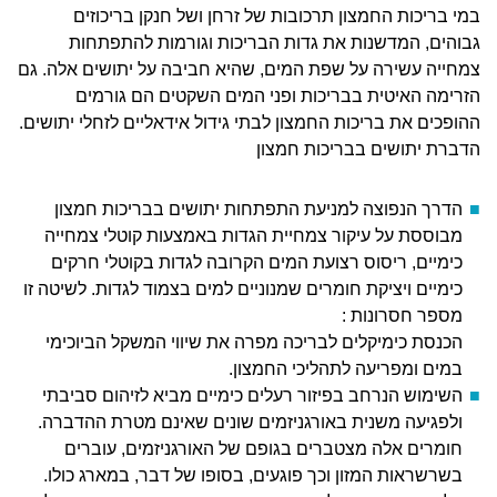
במי בריכות החמצון תרכובות של זרחן ושל חנקן בריכוזים
גבוהים, המדשנות את גדות הבריכות וגורמות להתפתחות
צמחייה עשירה על שפת המים, שהיא חביבה על יתושים אלה. גם
הזרימה האיטית בבריכות ופני המים השקטים הם גורמים
ההופכים את בריכות החמצון לבתי גידול אידאליים לזחלי יתושים.
הדברת יתושים בבריכות חמצון
הדרך הנפוצה למניעת התפתחות יתושים בבריכות חמצון
מבוססת על עיקור צמחיית הגדות באמצעות קוטלי צמחייה
כימיים, ריסוס רצועת המים הקרובה לגדות בקוטלי חרקים
כימיים ויציקת חומרים שמנוניים למים בצמוד לגדות. לשיטה זו
מספר חסרונות :
הכנסת כימיקלים לבריכה מפרה את שיווי המשקל הביוכימי
במים ומפריעה לתהליכי החמצון.
השימוש הנרחב בפיזור רעלים כימיים מביא לזיהום סביבתי
ולפגיעה משנית באורגניזמים שונים שאינם מטרת ההדברה.
חומרים אלה מצטברים בגופם של האורגניזמים, עוברים
בשרשראות המזון וכך פוגעים, בסופו של דבר, במארג כולו.