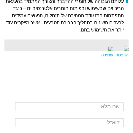
עלותם הגבוהה של חומרי ההדברה והצורך המתמיד בהעלאת
הריכוזים שבשימוש ובפיתוח חומרים אלטרנטיביים – כנגד
התפתחות התנגודת המהירה של הזחלים, הנעשים עמידים
לרעלים השונים בתהליך הברירה הטבעית - אשר מייקרים עוד
יותר את השימוש בהם.
הדפסה
שמירה
לשאלות ופרטים נוספים
נא מלאו את פרטיכם ונציגינו ייצרו עמכם קשר בהקדם